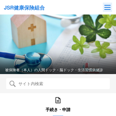
Skip
JSR健康保険組合
to
content
被保険者（本人）の人間ドック・脳ドック・生活習慣病健診
手続き・申請