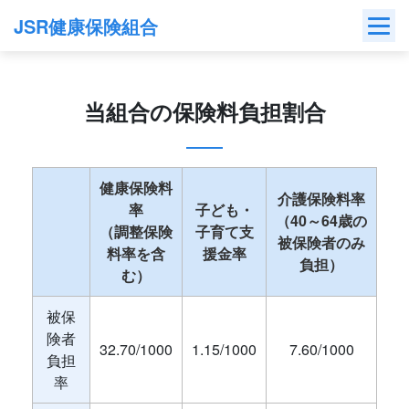
Skip
JSR健康保険組合
to
content
当組合の保険料負担割合
健康保険料
介護保険料率
率
子ども・
（40～64歳の
（調整保険
子育て支
被保険者のみ
料率を含
援金率
負担）
む）
被保
険者
32.70/1000
1.15/1000
7.60/1000
負担
率