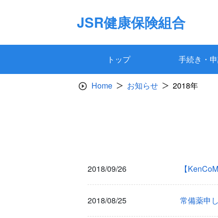
Skip
to
JSR健康保険組合
content
トップ
手続き・申
Home
お知らせ
2018年
2018/09/26
【KenC
2018/08/25
常備薬申