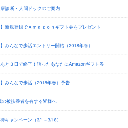
健康診断・人間ドックのご案内
oM】新規登録でＡｍａｚｏｎギフト券をプレゼント
oM】みんなで歩活エントリー開始（2018年春）
M：あと３日で終了！誘ったあなたにAmazonギフト券
oM】みんなで歩活（2018年春）予告
4歳の被扶養者を有する皆様へ
招待キャンペーン（3/1～3/18）