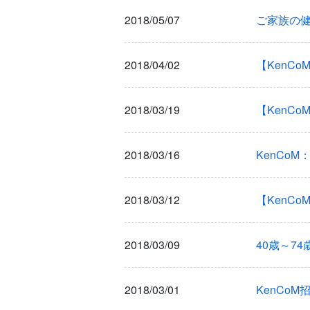
2018/05/07
ご家族の
2018/04/02
【KenC
2018/03/19
【KenC
2018/03/16
KenCo
2018/03/12
【KenC
2018/03/09
40歳～7
2018/03/01
KenCoM