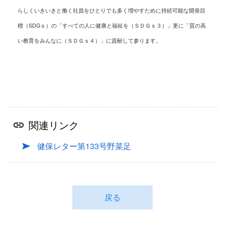
らしくいきいきと働く社員をひとりでも多く増やすために
持続可能な開発目
標（SDGｓ）の「すべての人に健康と福祉を（ＳＤＧｓ３）」更に「質の高
い教育をみんなに（ＳＤＧｓ４）」に貢献して参ります。
関連リンク
健保レター第133号野菜足
戻る