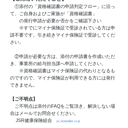
①添付の「資格確認書の申請判定フロー」に沿っ
て、ご自身および
ご家族が「資格確認書」
の発行申請が必要か否かをご確認下さい
※すでにマイナ保険証で受診されている方は申
請不要です。
引き続きマイナ保険証で受診してくだ
さい。
②申請が必要な方は、添付の申請書を作成いただ
き、事業所の給与
担当課へ申請してください。
※資格確認書はマイナ保険証の代わりとなるも
のですので、
マイ
ナ保険証が利用できる方には発行
できません。
【ご不明点】
ご不明点は添付のFAQをご覧頂き、解決しない場
合はメールでお問合せください。
JSR健康保険組合
jsr_kenpo@jsr.co.jp