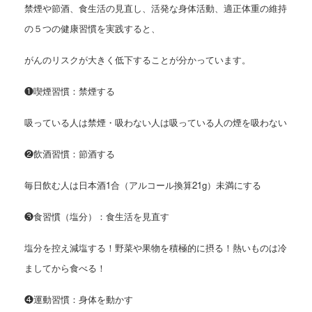
禁煙や節酒、食生活の見直し、活発な身体活動、適正体重の維持
の５つの健康習慣を実践すると、
がんのリスクが大きく低下することが分かっています。
❶喫煙習慣：禁煙する
吸っている人は禁煙・吸わない人は吸っている人の煙を吸わない
❷飲酒習慣：節酒する
毎日飲む人は日本酒1合（アルコール換算21g）未満にする
❸食習慣（塩分）：食生活を見直す
塩分を控え減塩する！野菜や果物を積極的に摂る！熱いものは冷
ましてから食べる！
❹運動習慣：身体を動かす