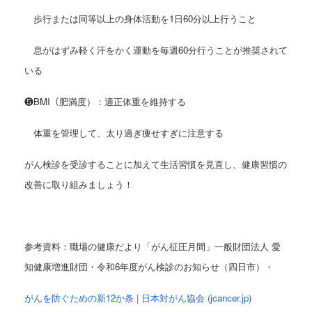
歩行または同等以上の身体活動を1日60分以上行うこと
息がはずみ軽く汗をかく運動を毎週60分行うことが推奨されて
いる
❺BMI（肥満度）：適正体重を維持する
体重を管理して、太り過ぎ痩せすぎに注意する
がん検診を受診することに加えて生活習慣を見直し、健康習慣の
改善に取り組みましょう！
参考資料：職場の健康だより「がん征圧月間」一般財団法人 愛
知健康増進財団・
令和6年度がん検診のお知らせ（四日市）・
がんを防ぐための新12か条 | 日本対がん協会 (jcancer.jp)