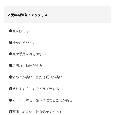
✔更年期障害チェックリスト
❶顔がほてる
❷汗をかきやすい
❸顔や手足が冷えやすい
❹息切れ、動悸がする
❺寝つきが悪い、または眠りが浅い
❻怒りやすく、すぐイライラする
❼くよくよする、憂うつになることがある
❽頭痛、めまい、吐き気がよくある