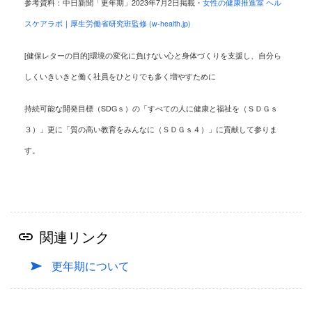
参考資料：中日新聞「更年期」2023年7月2日掲載・
女性の健康推進室 ヘル
スケアラボ｜厚生労働省研究班監修 (w-health.jp)
[健保レターの目的]
環境の変化に負けない心と身体づくりを支援し、自分ら
しくいきいきと働く社員をひとりでも多く増やすために
持続可能な開発目標（SDGｓ）の「すべての人に健康と福祉を（ＳＤＧｓ
３）」
更に「質の高い教育をみんなに（ＳＤＧｓ４）」に貢献して参りま
す。
関連リンク
更年期について