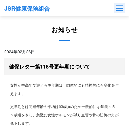
Skip
JSR健康保険組合
to
content
お知らせ
2024年02月26日
健保レター第118号更年期について
女性が中高年で迎える更年期は、肉体的にも精神的にも変化を与
えます。
更年期とは閉経年齢の平均は50歳頃のため一般的には45歳～５
５歳頃をさし、
急激に女性ホルモンが減り血管や骨の防御の力が
低下します。