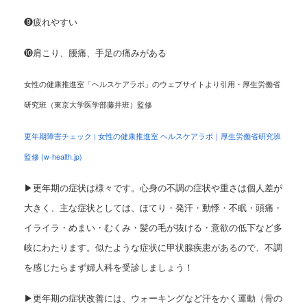
❾疲れやすい
❿肩こり、腰痛、手足の痛みがある
女性の健康推進室「ヘルスケアラボ」のウェブサイトより引用・厚生労働省
研究班（東京大学医学部藤井班）監修
更年期障害チェック | 女性の健康推進室 ヘルスケアラボ｜厚生労働省研究班
監修 (w-health.jp)
▶更年期の症状は様々です。
心身の不調の症状や重さは個人差が
大きく、主な症状としては、
ほてり・発汗・動悸・不眠・頭痛・
イライラ・めまい・むくみ・髪の毛が抜ける・
意欲の低下など多
岐にわたります。似たような症状に甲状腺疾患があるので、
不調
を感じたらまず婦人科を受診しましょう！
▶更年期の症状改善には、ウォーキングなど汗をかく運動（骨の