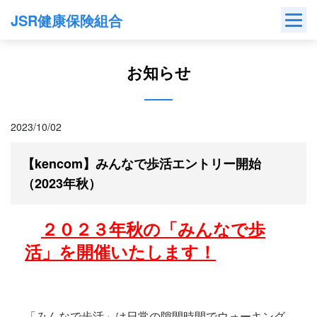
Skip
JSR健康保険組合
to
content
お知らせ
2023/10/02
【kencom】みんなで歩活エントリー開始
（2023年秋）
２０２３年秋の「みんなで歩
活」を開催いたします！
「みんなで歩活」は日常の隙間時間でウォーキング