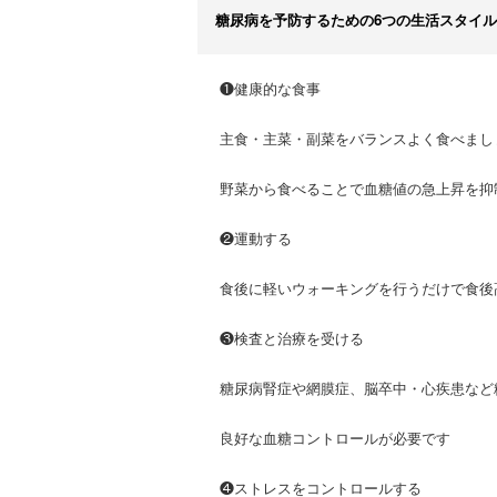
糖尿病を予防するための6つの生活スタイル
❶健康的な食事
主食・主菜・副菜をバランスよく食べまし
野菜から食べることで血糖値の急上昇を抑
❷運動する
食後に軽いウォーキングを行うだけで食後
❸検査と治療を受ける
糖尿病腎症や網膜症、脳卒中・心疾患など
良好な血糖コントロールが必要です
❹ストレスをコントロールする