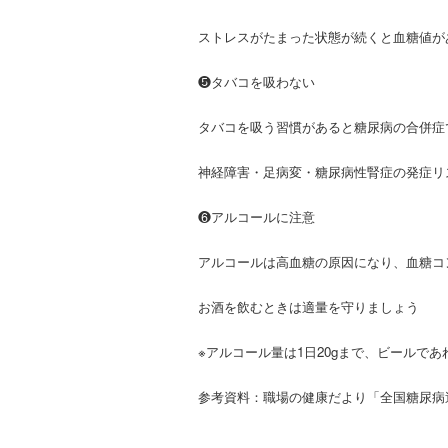
ストレスがたまった状態が続くと血糖値が
❺タバコを吸わない
タバコを吸う習慣があると糖尿病の合併症
神経障害・足病変・糖尿病性腎症の発症リ
❻アルコールに注意
アルコールは高血糖の原因になり、血糖コ
お酒を飲むときは適量を守りましょう
※アルコール量は1日20gまで、
ビールであれ
参考資料：職場の健康だより「全国糖尿病