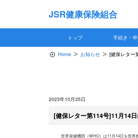
Skip
to
JSR健康保険組合
content
トップ
手続き・申
Home
お知らせ
[健保レター
2023年10月25日
[健保レター第114号]11月1
世界保健機関（WHO）は11月14日を世