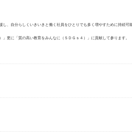
援し、
自分らしくいきいきと働く社員をひとりでも多く増やすために
持続可
）」
更に「質の高い教育をみんなに（ＳＤＧｓ４）」に貢献して参ります。