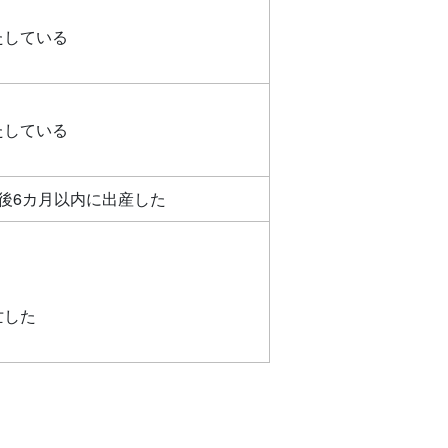
たしている
たしている
後6カ月以内に出産した
亡した