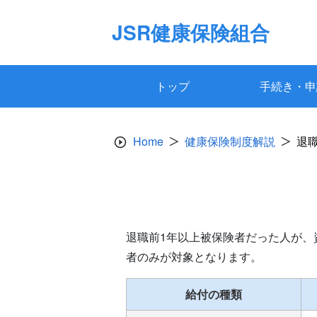
Skip
to
JSR健康保険組合
content
トップ
手続き・申
Home
健康保険制度解説
退
退職前1年以上被保険者だった人が
者のみが対象となります。
給付の種類