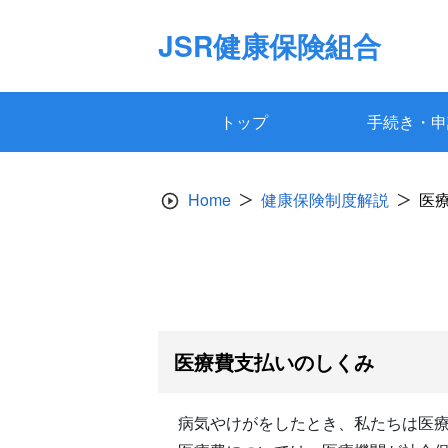
Skip
to
JSR健康保険組合
content
トップ
手続き・申
Home
健康保険制度解説
医
医療費支払いのしくみ
病気やけがをしたとき、私たちは医