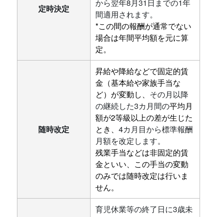
から翌年8月31日までの1年
定時決定
間適用されます。
*この間の報酬が通常でない
場合は年間平均額を元に算
定。
昇給や降給などで固定的賃
金（基本給や家族手当な
ど）が変動し
、
その月以降
の継続した3カ月間の
平均月
額が2等級以上の差が生じた
随時改定
とき、
4カ月目から標準報酬
月額を改定します。
残業手当などは非固定的賃
金といい、この手当の変動
のみでは随時改定は行いま
せん。
育児休業等の終了日に3歳未