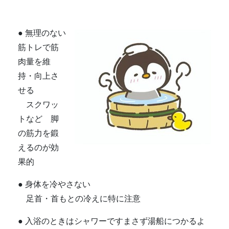
● 無理のない
筋トレで筋
肉量を維
持・向上さ
せる
スクワッ
トなど 脚
の筋力を鍛
えるのが効
果的
● 身体を冷やさない
足首・首もとの冷えに特に注意
● 入浴のときはシャワーですまさず湯船につかるよ